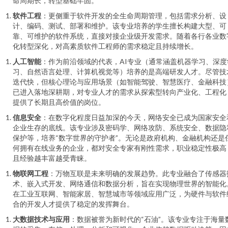
命周期长，转型基础牢固。
软件工程
：更侧重于软件开发的全生命周期管理，包括需求分析、设
计、编码、测试、部署和维护。该专业培养的学生擅长构建大型、可
靠、可维护的软件系统，直接对接企业级开发需求。随着各行各业数
化转型深化，对高素质软件工程师的需求稳定且持续增长。
人工智能
：作为前沿领域的代表，AI专业（通常涵盖机器学习、深度
习、自然语言处理、计算机视觉等）培养的是高端研发人才。尽管技
迭代快，但核心理论与应用场景（如智能驾驶、智慧医疗、金融科技
已进入落地深耕期，对专业人才的需求从探索型转向产业化、工程化
提供了长期且高价值的岗位。
信息安全
：在数字化程度日益加深的今天，网络安全已成为国家安全
企业生存的底线。该专业涉及密码学、网络攻防、系统安全、数据隐
保护等，培养“数字世界的守护者”。无论是政府机构、金融机构还是
何拥有在线业务的企业，都对安全专家有刚性需求，职业稳定性极高
且经验越丰富越受青睐。
物联网工程
：万物互联是未来明确的发展趋势。此专业融合了传感器
术、嵌入式开发、网络通信和数据分析，旨在实现物理世界的智能化
在工业互联网、智能家居、智慧城市等领域应用广泛，为硬件与软件
合的开发人才提供了稳定的发挥舞台。
大数据技术与应用
：数据被誉为新时代的“石油”。该专业专注于海量