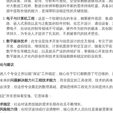
据的采集、存储、处理、分析和可视化。企业依赖数据驱动决策，因
对大数据工程师、数据分析师和数据科学家的需求持续旺盛。具备从
据中提取价值的能力，是保障职业稳定性的关键技能。
电子与计算机工程
：这是一个软硬结合的专业，侧重硬件底层、集成
路、嵌入式系统以及与之配套的软件控制。在芯片设计、通信设备、
费电子、自动化控制等领域不可或缺。硬件作为软件的载体，其创新
求持久，为专业人才提供了扎实的、不易被替代的技术壁垒。
数字媒体技术
：此专业是技术开发与创意设计的交叉领域，专注于游
开发、虚拟现实、增强现实、计算机图形学和交互设计。随着元宇宙
数字孪生等概念兴起，以及娱乐产业的持续扩张，掌握核心开发技术
数字媒体人才在内容创作和技术实现端都拥有稳定的职业前景。
论与建议
述八个专业之所以能“保证”工作稳定，核心在于它们都教授了可迁移的、
未来的
问题解决能力
和
工程技术能力
，而非固定的工具使用。技术的具体
会演变，但这些专业奠定的数理基础、逻辑思维和工程化方法却是持久的
稳定”并非意味着安逸。它意味着：
求稳定
：社会对该类技能的需求长期存在且不断增长。
风险能力强
：在经济波动或行业调整时，核心技术人员往往是最被需要保